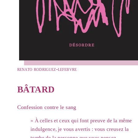
renato rodriguez-lefebvre
bâtard
Confession contre le sang
« À celles et ceux qui font preuve de la même
indulgence, je vous avertis : vous creusez la
tombe de la personne que vous pensez