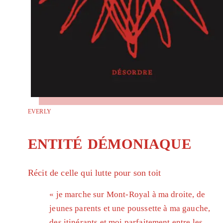
everly
entité démoniaque
Récit de celle qui lutte pour son toit
« je marche sur Mont-Royal à ma droite, de
jeunes parents et une poussette à ma gauche,
des itinérants et moi parfaitement entre les